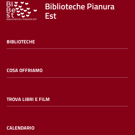
Trova
Biblioteche Pianura
libri
Est
e
film
BIBLIOTECHE
Calendario
Online
COSA OFFRIAMO
TROVA LIBRI E FILM
Bambini
e
ragazzi
CALENDARIO