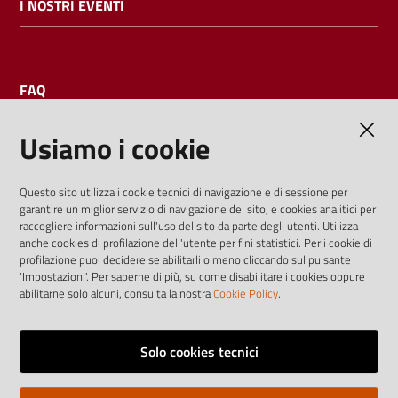
I NOSTRI EVENTI
FAQ
Usiamo i cookie
AMMINISTRAZIONE TRASPARENTE
Questo sito utilizza i cookie tecnici di navigazione e di sessione per
garantire un miglior servizio di navigazione del sito, e cookies analitici per
I dati personali pubblicati sono riutilizzabili solo alle condizioni
raccogliere informazioni sull'uso del sito da parte degli utenti. Utilizza
previste dalla direttiva comunitaria 2003/98/CE e dal d.lgs.
anche cookies di profilazione dell'utente per fini statistici. Per i cookie di
profilazione puoi decidere se abilitarli o meno cliccando sul pulsante
36/2006
'Impostazioni'. Per saperne di più, su come disabilitare i cookies oppure
abilitarne solo alcuni, consulta la nostra
Cookie Policy
.
Vai alla pagina
Media policy
Solo cookies tecnici
Note legali