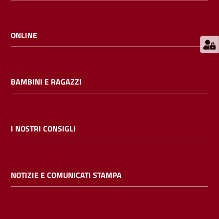
E
m
i
ONLINE
l
i
b
BAMBINI E RAGAZZI
Cerca nei
I NOSTRI CONSIGLI
cataloghi
Chiedi al
NOTIZIE E COMUNICATI STAMPA
bibliotecario
Contatti