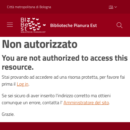
Vai al contenuto
Vai alla navigazione
Vai al footer
Città metropolitana di Bologna
ITA
Biblioteche
Biblioteche Pianura Est
Pianura
Est
Non autorizzato
CONOSCERE,
CREARE,
RICREARSI
You are not authorized to access this
resource.
Stai provando ad accedere ad una risorsa protetta, per favore fai
Biblioteche
prima il
Log in
.
Se sei sicuro di aver inserito l'indirizzo corretto ma ottieni
Cosa
comunque un errore, contatta l'
Amministratore del sito
.
offriamo
Grazie.