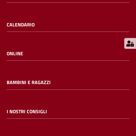
E
m
i
CALENDARIO
l
i
b
ONLINE
Cerca nei
BAMBINI E RAGAZZI
cataloghi
Chiedi al
bibliotecario
I NOSTRI CONSIGLI
Contatti