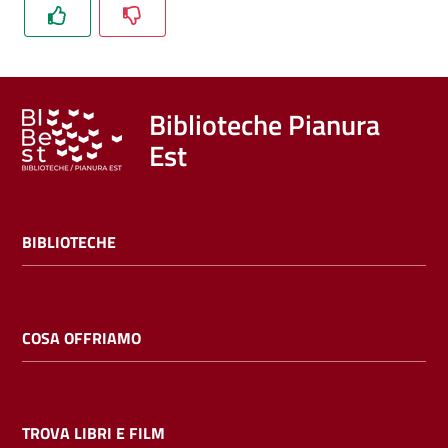
Trova
libri
e
film
Biblioteche Pianura
Est
Calendario
Online
BIBLIOTECHE
COSA OFFRIAMO
Bambini
e
ragazzi
TROVA LIBRI E FILM