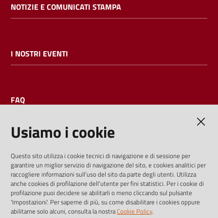
NOTIZIE E COMUNICATI STAMPA
I NOSTRI EVENTI
FAQ
Usiamo i cookie
AMMINISTRAZIONE TRASPARENTE
Questo sito utilizza i cookie tecnici di navigazione e di sessione per
garantire un miglior servizio di navigazione del sito, e cookies analitici per
I dati personali pubblicati sono riutilizzabili solo alle condizioni
raccogliere informazioni sull'uso del sito da parte degli utenti. Utilizza
previste dalla direttiva comunitaria 2003/98/CE e dal d.lgs.
anche cookies di profilazione dell'utente per fini statistici. Per i cookie di
profilazione puoi decidere se abilitarli o meno cliccando sul pulsante
36/2006
'Impostazioni'. Per saperne di più, su come disabilitare i cookies oppure
abilitarne solo alcuni, consulta la nostra
Cookie Policy
.