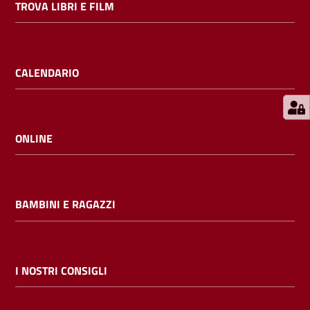
TROVA LIBRI E FILM
E
m
i
l
CALENDARIO
i
b
ONLINE
Cerca nei
cataloghi
BAMBINI E RAGAZZI
Chiedi al
bibliotecario
I NOSTRI CONSIGLI
Contatti