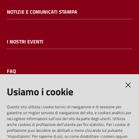
NOTIZIE E COMUNICATI STAMPA
I NOSTRI EVENTI
FAQ
Usiamo i cookie
AMMINISTRAZIONE TRASPARENTE
Questo sito utilizza i cookie tecnici di navigazione e di sessione per
garantire un miglior servizio di navigazione del sito, e cookies analitici per
I dati personali pubblicati sono riutilizzabili solo alle condizioni
raccogliere informazioni sull'uso del sito da parte degli utenti. Utilizza
previste dalla direttiva comunitaria 2003/98/CE e dal d.lgs.
anche cookies di profilazione dell'utente per fini statistici. Per i cookie di
profilazione puoi decidere se abilitarli o meno cliccando sul pulsante
36/2006
'Impostazioni'. Per saperne di più, su come disabilitare i cookies oppure