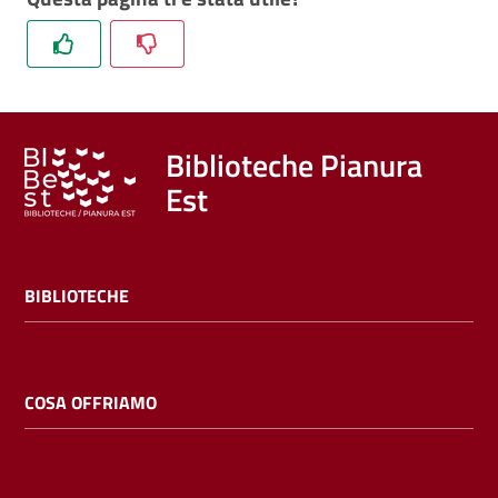
Trova
libri
e
film
Biblioteche Pianura
Calendario
Est
Online
BIBLIOTECHE
COSA OFFRIAMO
Bambini
e
ragazzi