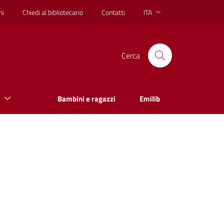
hi
Chiedi al bibliotecario
Contatti
ITA
Cerca
Bambini e ragazzi
Emilib