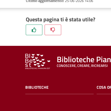
25-06-2026 14:06
Ultimo aggiornamento
:
Questa pagina ti è stata utile?
Biblioteche Pia
CONOSCERE, CREARE, RICREARSI
BIBLIOTECHE
COSA O