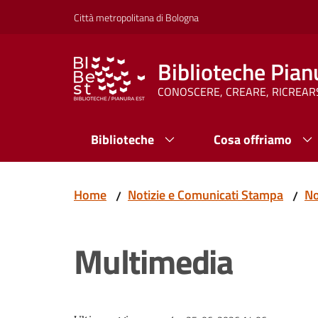
Vai al contenuto
Vai alla navigazione
Vai al footer
Città metropolitana di Bologna
Biblioteche Pian
CONOSCERE, CREARE, RICREAR
Biblioteche
Cosa offriamo
Home
Notizie e Comunicati Stampa
No
/
/
Multimedia