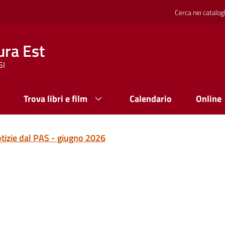
Cerca nei catalog
ura Est
SI
Trova libri e film
Calendario
Online
tizie dal PAS - giugno 2026